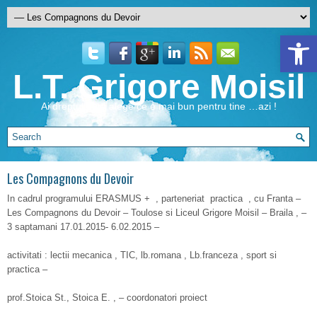
Open 
L.T. Grigore Moisil
Ai dreptul de a alege ce e mai bun pentru tine …azi !
Les Compagnons du Devoir
In cadrul programului ERASMUS + , parteneriat practica , cu Franta –
Les Compagnons du Devoir – Toulose si Liceul Grigore Moisil – Braila , –
3 saptamani 17.01.2015- 6.02.2015 –
activitati : lectii mecanica , TIC, lb.romana , Lb.franceza , sport si
practica –
prof.Stoica St., Stoica E. , – coordonatori proiect