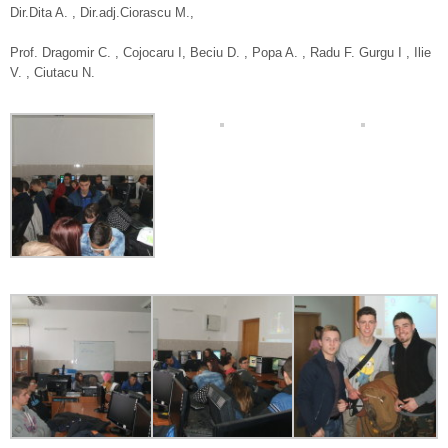
Dir.Dita A. , Dir.adj.Ciorascu M.,
Prof. Dragomir C. , Cojocaru I, Beciu D. , Popa A. , Radu F. Gurgu I , Ilie
V. , Ciutacu N.