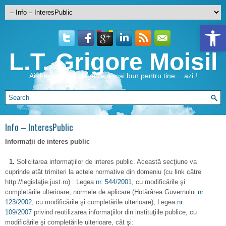
Open 
L.T. Grigore Moisil
Ai dreptul de a alege ce e mai bun pentru tine …azi !
Info – InteresPublic
Informaţii de interes public
1.
Solicitarea informaţiilor de interes public. Această secţiune va
cuprinde atât trimiteri la actele normative din domeniu (cu link către
http://legislaţie.just.ro) : Legea
nr. 544/2001
, cu modificările şi
completările ulterioare, normele de aplicare (Hotărârea Guvernului
nr.
123/2002
, cu modificările şi completările ulterioare), Legea
nr.
109/2007
privind reutilizarea informaţiilor din instituţiile publice, cu
modificările şi completările ulterioare, cât şi: