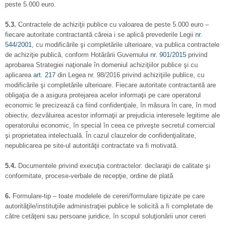
peste 5.000 euro.
5.3.
Contractele de achiziţii publice cu valoarea de peste 5.000 euro –
fiecare autoritate contractantă căreia i se aplică prevederile Legii
nr.
544/2001
, cu modificările şi completările ulterioare, va publica contractele
de achiziţie publică, conform Hotărârii Guvernului
nr. 901/2015
privind
aprobarea Strategiei naţionale în domeniul achiziţiilor publice şi cu
aplicarea
art. 217
din Legea nr. 98/2016 privind achiziţiile publice, cu
modificările şi completările ulterioare. Fiecare autoritate contractantă are
obligaţia de a asigura protejarea acelor informaţii pe care operatorul
economic le precizează ca fiind confidenţiale, în măsura în care, în mod
obiectiv, dezvăluirea acestor informaţii ar prejudicia interesele legitime ale
operatorului economic, în special în ceea ce priveşte secretul comercial
şi proprietatea intelectuală. În cazul clauzelor de confidenţialitate,
nepublicarea pe site-ul autorităţii contractate va fi motivată.
5.4.
Documentele privind execuţia contractelor: declaraţii de calitate şi
conformitate, procese-verbale de recepţie, ordine de plată
6.
Formulare-tip – toate modelele de cereri/formulare tipizate pe care
autorităţile/instituţiile administraţiei publice le solicită a fi completate de
către cetăţeni sau persoane juridice, în scopul soluţionării unor cereri