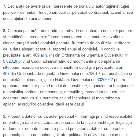
7.
Declaraţii de avere şi de interese ale personalului autorităţii/instituţiei
publice – demnitari, funcţionari publici, personal contractual, având arhiva
declaraţiilor din anii anteriori
8.
Comisia paritară – actul administrativ de constituire a comisiei paritare
şi modificările intervenite în componenţa comisiei paritare; rezultatul
alegerii preşedintelui comisiei paritare, în termen de două zile lucrătoare
de la data alegerii acestuia; raportul anual al comisiei, în condiţiile
prevăzute la art. 489
alin. (4)
din Ordonanţa de urgenţă a Guvernului
nr.
57/2019
privind Codul administrativ, cu modificările şi completările
ulterioare; acordurile colective încheiate în condiţiile prevăzute la
art.
487
din Ordonanţa de urgenţă a Guvernului nr. 57/2019, cu modificările şi
completările ulterioare, şi ale Hotărârii Guvernului
nr. 302/2022
pentru
aprobarea normelor privind modul de constituire, organizare şi funcţionare
a comisiilor paritare, componenţa, atribuţiile şi procedura de lucru ale
acestora, precum şi a normelor privind încheierea şi monitorizarea
aplicării acordurilor colective, dacă este cazul
9.
Protecţia datelor cu caracter personal – informaţii privind responsabilul
de protecţia datelor cu caracter personal de la nivelul instituţiei; legislaţia
în domeniu; nota de informare privind prelucrarea datelor cu caracter
personal/politica de confidenţialitate; politica de utilizare a cookie-urilor.