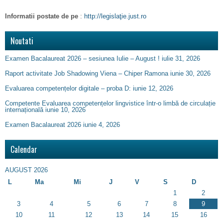
Informatii postate de pe
:
http://legislaţie.just.ro
Noutati
Examen Bacalaureat 2026 – sesiunea Iulie – August !
iulie 31, 2026
Raport activitate Job Shadowing Viena – Chiper Ramona
iunie 30, 2026
Evaluarea competențelor digitale – proba D:
iunie 12, 2026
Competente Evaluarea competențelor lingvistice într-o limbă de circulație
internațională
iunie 10, 2026
Examen Bacalaureat 2026
iunie 4, 2026
Calendar
AUGUST 2026
L
Ma
Mi
J
V
S
D
1
2
3
4
5
6
7
8
9
10
11
12
13
14
15
16