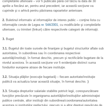
completările ulterioare – vor fi publicate până cel târziu la data de 30
aprilie a fiecărui an, pentru anul precedent, iar această secţiune va
cuprinde şi o arhivă pentru păstrarea rapoartelor anterioare.
2.
Buletinul informativ al informaţiilor de interes public – conţine lista cu
informaţiile cerute de Legea
nr. 544/2001
, cu modificările şi completările
ulterioare, cu trimiteri (linkuri) către respectivele categorii de informaţii.
3.
Buget
3.1.
Bugetul din toate sursele de finanţare şi bugetul structurilor aflate sub
autoritatea, în subordinea sau în coordonarea respectivei
autorităţi/instituţii, în format deschis, precum şi rectificările bugetare de la
nivelul acestora. În această secţiune vor fi evidenţiate distinct suma
fondurilor europene atrase de fiecare instituţie.
3.2.
Situaţia plăţilor (execuţie bugetară) – fiecare autoritate/instituţie
publică va actualiza lunar această situaţie, în format deschis.
)
3.3.
Situaţia drepturilor salariale stabilite potrivit legii, corespunzătoare
funcţiilor prevăzute în organigrama autorităţilor/instituţiilor administraţiei
publice centrale, altor instituţii din subordinea/coordonarea/autoritatea
acestora şi instituţiilor prefectului, precum şi a altor drepturi prevăzute de