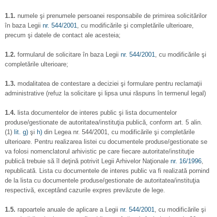
1.1.
numele şi prenumele persoanei responsabile de primirea solicitărilor
în baza Legii
nr. 544/2001
, cu modificările şi completările ulterioare,
precum şi datele de contact ale acesteia;
1.2.
formularul de solicitare în baza Legii
nr. 544/2001
, cu modificările şi
completările ulterioare;
1.3.
modalitatea de contestare a deciziei şi formulare pentru reclamaţii
administrative (refuz la solicitare şi lipsa unui răspuns în termenul legal)
1.4.
lista documentelor de interes public şi lista documentelor
produse/gestionate de autoritatea/instituţia publică, conform art. 5 alin.
(1)
lit. g)
şi
h)
din Legea nr. 544/2001, cu modificările şi completările
ulterioare. Pentru realizarea listei cu documentele produse/gestionate se
va folosi nomenclatorul arhivistic pe care fiecare autoritate/instituţie
publică trebuie să îl deţină potrivit Legii Arhivelor Naţionale
nr. 16/1996
,
republicată. Lista cu documentele de interes public va fi realizată pornind
de la lista cu documentele produse/gestionate de autoritatea/instituţia
respectivă, exceptând cazurile expres prevăzute de lege.
1.5.
rapoartele anuale de aplicare a Legii
nr. 544/2001
, cu modificările şi