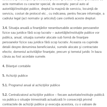
acte normative cu caracter special, de exemplu: parcul auto al
autorităţii/instituţiei publice, dreptul la maşină de serviciu, locuinţă de
serviciu, costuri de protocol etc., cu indicarea, pentru fiecare informaţie, a
cadrului legal (act normativ şi articolul) care conferă aceste drepturi.
3.4.
Situaţia anuală a finanţărilor nerambursabile acordate persoanelor
fizice sau juridice fără scop lucrativ – autorităţile/instituţiile publice vor
publica, anual, situaţia sumelor alocate sub formă de finanţare
persoanelor fizice sau juridice fără scop lucrativ. Aceasta va cuprinde
detalii despre denumirea beneficiarului, sumele alocate şi contractate
efectiv, domeniul activităţilor finanţate, precum şi temeiul juridic în baza
căruia au fost acordate sumele.
4.
Bilanţuri contabile
5.
Achiziţii publice
5.1.
Programul anual al achiziţiilor publice
5.2.
Centralizatorul achiziţiilor publice – fiecare autoritate/instituţie publică
va publica o situaţie trimestrială actualizată în consecinţă privind
contractele de achiziţii publice şi execuţia acestora, cu o valoare de