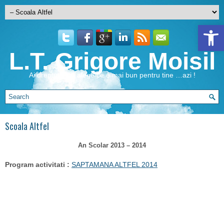
Open 
L.T. Grigore Moisil
Ai dreptul de a alege ce e mai bun pentru tine …azi !
Scoala Altfel
An Scolar 2013 – 2014
Program activitati :
SAPTAMANA ALTFEL 2014