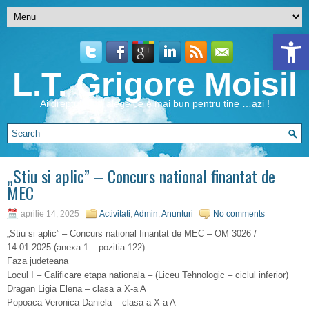
Open 
L.T. Grigore Moisil
Ai dreptul de a alege ce e mai bun pentru tine …azi !
„Stiu si aplic” – Concurs national finantat de
MEC
aprilie 14, 2025
Activitati
,
Admin
,
Anunturi
No comments
„Stiu si aplic” – Concurs national finantat de MEC – OM 3026 /
14.01.2025 (anexa 1 – pozitia 122).
Faza judeteana
Locul I – Calificare etapa nationala – (Liceu Tehnologic – ciclul inferior)
Dragan Ligia Elena – clasa a X-a A
Popoaca Veronica Daniela – clasa a X-a A