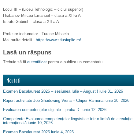
Locul III – (Liceu Tehnologic – ciclul superior)
Hrabanov Mircea Emanuel – clasa a XII-a A
Istrate Gabriel – clasa a XII-a A
Profesor indrumator : Tureac Mihaela
Mai multe detalii :
https://www.stiusiaplic.ro/
Lasă un răspuns
Trebuie să fii
autentificat
pentru a publica un comentariu.
Noutati
Examen Bacalaureat 2026 – sesiunea Iulie – August !
iulie 31, 2026
Raport activitate Job Shadowing Viena – Chiper Ramona
iunie 30, 2026
Evaluarea competențelor digitale – proba D:
iunie 12, 2026
Competente Evaluarea competențelor lingvistice într-o limbă de circulație
internațională
iunie 10, 2026
Examen Bacalaureat 2026
iunie 4, 2026